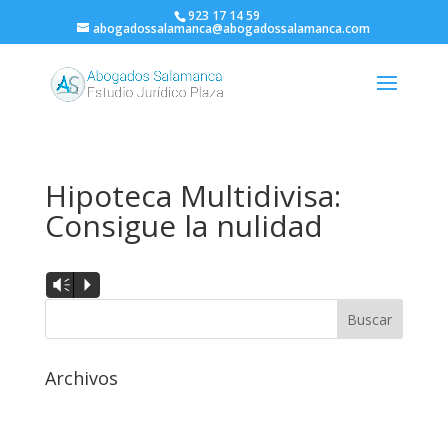
923 17 14 59
abogadossalamanca@abogadossalamanca.com
Hipoteca Multidivisa:
Consigue la nulidad
Reproductor
Vm
P
de
audio
Archivos