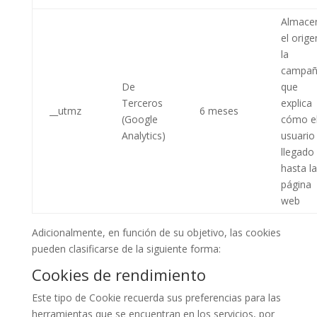
Almace
el orige
la
campa
De
que
Terceros
explica
__utmz
6 meses
(Google
cómo e
Analytics)
usuario
llegado
hasta la
página
web
Adicionalmente, en función de su objetivo, las cookies
pueden clasificarse de la siguiente forma:
Cookies de rendimiento
Este tipo de Cookie recuerda sus preferencias para las
herramientas que se encuentran en los servicios, por