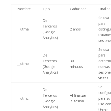
Nombre
Tipo
Caducidad
Finalida
Se usa
De
para
Terceros
__utma
2 años
distingu
(Google
usuario
Analytics)
sesione
Se usa
De
para
Terceros
30
determi
__utmb
(Google
minutos
nuevas
Analytics)
sesione
visitas
Se
De
configu
Terceros
Al finalizar
__utmc
para su
(Google
la sesión
uso co
Analytics)
Urchin